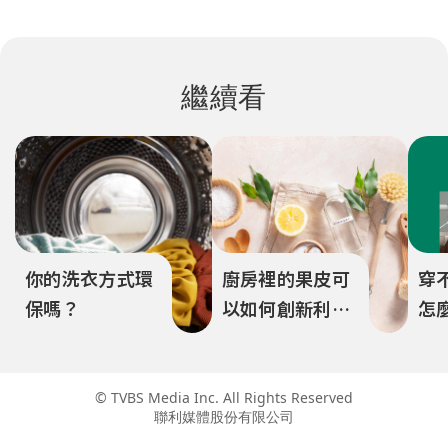
繼續看
你的洗衣方式環
廚房裡的果皮可
穿
保嗎？
以如何創新利
怎
用？
題
© TVBS Media Inc. All Rights Reserved
聯利媒體股份有限公司