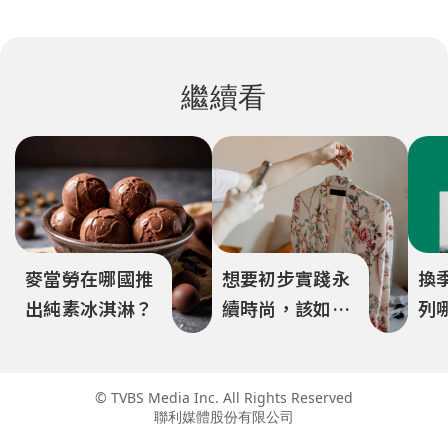
繼續看
麥當勞在哪國推
想要初步實踐永
換
出純素冰淇淋？
續時尚，該如何
列
做？
以
© TVBS Media Inc. All Rights Reserved
聯利媒體股份有限公司