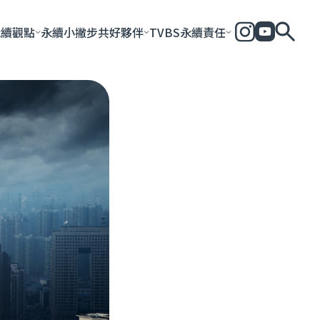
永續觀點
永續小撇步
共好夥伴
TVBS永續責任
全部
永續企業
共好社會
永續影響力報告
永續城市
永續加
一步一腳印
團體與個人
永續e指南