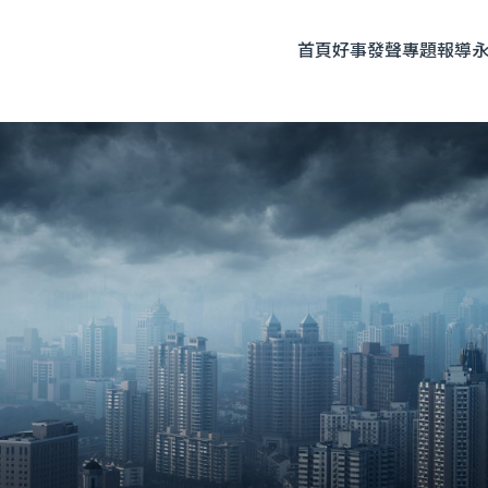
首頁
好事發聲
專題報導
題企劃
人物專訪
友善飲食
時尚美妝
永續生活
全部