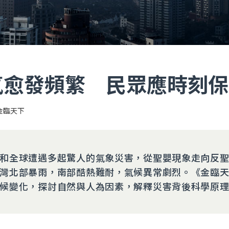
氣愈發頻繁 民眾應時刻保
金臨天下
和全球遭遇多起驚人的氣象災害，從聖嬰現象走向反
灣北部暴雨，南部酷熱難耐，氣候異常劇烈。《金臨
候變化，探討自然與人為因素，解釋災害背後科學原