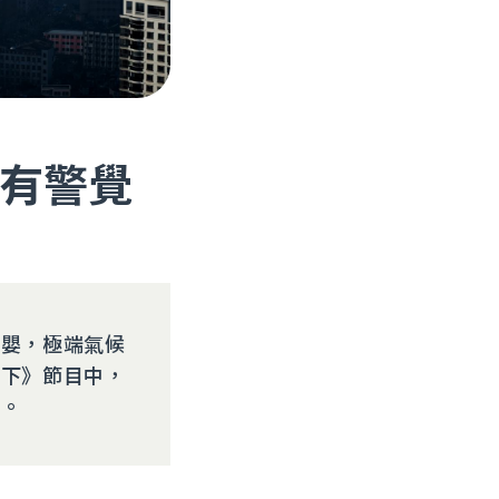
有警覺
聖嬰，極端氣候
天下》節目中，
理。