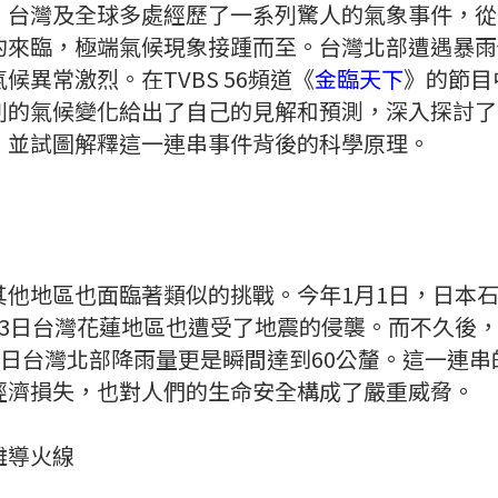
，台灣及全球多處經歷了一系列驚人的氣象事件，從
的來臨，極端氣候現象接踵而至。台灣北部遭遇暴雨
候異常激烈。在TVBS 56頻道《
金臨天下
》的節目
列的氣候變化給出了自己的見解和預測，深入探討了
，並試圖解釋這一連串事件背後的科學原理。
其他地區也面臨著類似的挑戰。今年1月1日，日本
3日台灣花蓮地區也遭受了地震的侵襲。而不久後，
7日台灣北部降雨量更是瞬間達到60公釐。這一連
經濟損失，也對人們的生命安全構成了嚴重威脅。
難導火線