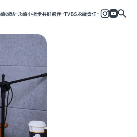
永續觀點
永續小撇步
共好夥伴
TVBS永續責任
全部
永續企業
共好社會
永續影響力報告
永續城市
永續加
一步一腳印
團體與個人
永續e指南