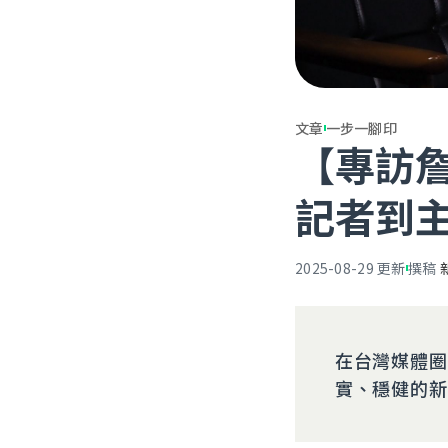
文章
一步一腳印
【專訪詹
記者到
2025-08-29
更新
撰稿
在台灣媒體圈
實、穩健的新