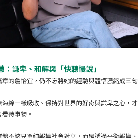
慧：謙卑、和解與「快聽慢說」
篇章的詹怡宜，仍不忘將她的經驗與體悟濃縮成三句
像海綿一樣吸收、保持對世界的好奇與謙卑之心，才
角看待事物。
媒體不該只單純報導社會對立，而是透過平衡報導、