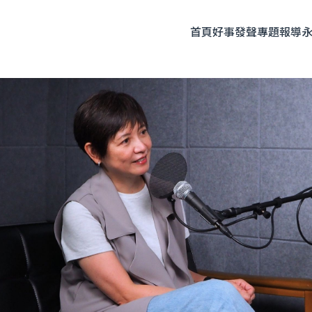
首頁
好事發聲
專題報導
題企劃
人物專訪
友善飲食
時尚美妝
永續生活
全部