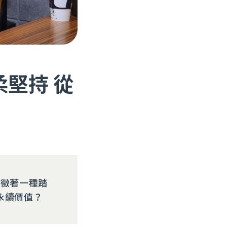
柔堅持 從
象徵著一種踏
永續價值？